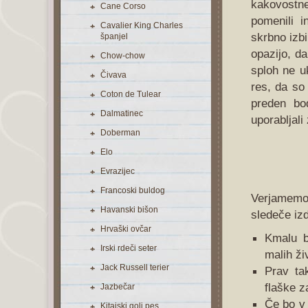
kakovostn
Cane Corso
pomenili i
Cavalier King Charles
skrbno izbi
španjel
opazijo, d
Chow-chow
sploh ne uk
Čivava
res, da so
Coton de Tulear
preden bod
Dalmatinec
uporabljali 
Doberman
Elo
Evrazijec
Francoski buldog
Verjamemo,
Havanski bišon
sledeče iz
Hrvaški ovčar
Kmalu b
Irski rdeči seter
malih živ
Jack Russell terier
Prav ta
flaške z
Jazbečar
Če bo v 
Kitajski goli pes