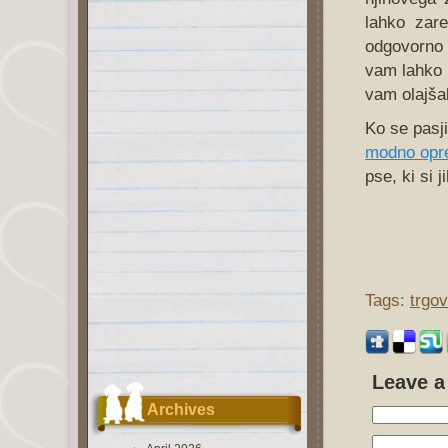
lahko zare
odgovorno 
vam lahko 
vam olajšal
Ko se pasji
modno opr
pse, ki si j
Tags:
trgov
Leave a
Archives