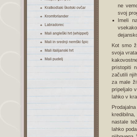
ne vemo
Kratkodlaki škotski ovčar
svoj pr
Kromforlander
Imeli n
Labradorec
vsekako
Mali angleški hrt (whippet)
dejansko 
Mali in srednji nemški špic
Kot smo že
Mali italijanski hrt
svoja vrata
Mali pudelj
kakovostn
pristopiti
začutili nj
za male ži
pripeljalo 
lahko v kr
Prodajaln
kredibilna
nastale te
lahko podar
njihovega 