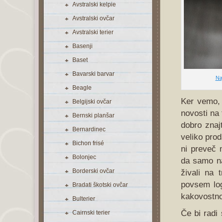
Avstralski kelpie
Avstralski ovčar
Avstralski terier
Basenji
Baset
Bavarski barvar
Na
Beagle
Ker vemo, 
Belgijski ovčar
novosti na 
Bernski planšar
dobro znajt
Bernardinec
veliko prod
Bichon frisé
ni preveč m
Bolonjec
da samo na
Borderski ovčar
živali na 
povsem log
Bradati škotski ovčar
kakovostno
Bulterier
Če bi radi 
Cairnski terier