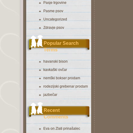
Pasje trgovine
Pasme psov
Uncategorized
Zdravje psov
Popular Search
Terms
havanski bison
kavkaški ovčar
nemški bokser prodam
rodezijski grebenar prodam
jazbečar
Recent
Comments
Eva
on
Zlati prinašalec