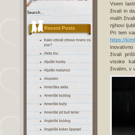
Vsem lastn
živali in da
malih žival
njihovi lju
Recent Posts
Pri tem va
https://kim
Kako izbrati zdravo hrano za
pse?
inovativno 
Akita Inu
živali pri
visoke ka
Aljaški husky
živalim, v 
Aljaški malamut
Alopekis
Ameriška akita
Ameriški buldog
Ameriški bully
Ameriški pit bull terier
Angleški buldog
Angleški koker španjel