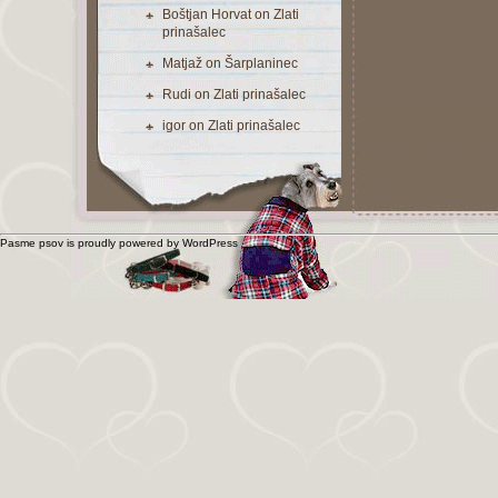
Boštjan Horvat
on
Zlati
prinašalec
Matjaž
on
Šarplaninec
Rudi
on
Zlati prinašalec
igor
on
Zlati prinašalec
Pasme psov is proudly powered by
WordPress